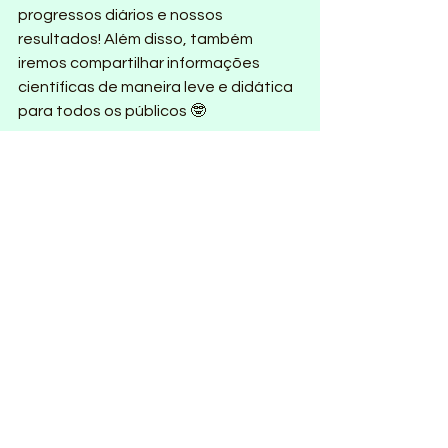
progressos diários e nossos 
resultados! Além disso, também 
iremos compartilhar informações 
científicas de maneira leve e didática 
para todos os públicos 🤓
Siga a nossa página e nos 
acompanhe nessa jornada! 💚
Esse projeto faz parte da iniciativa 
@iniciativa_amazoniamais10
Comentários